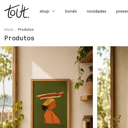
shop
bonés
novidades
prese
Início
.
Produtos
Produtos