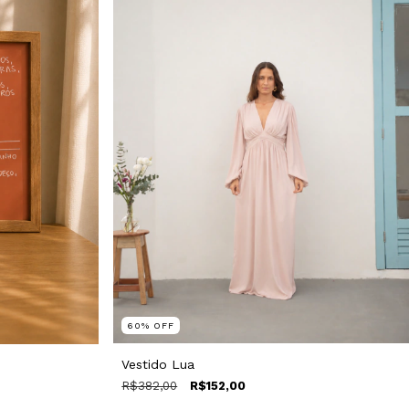
60
%
OFF
Vestido Lua
R$382,00
R$152,00