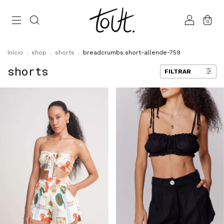
0
Início
.
shop
.
shorts
.
breadcrumbs.short-allende-759
shorts
FILTRAR