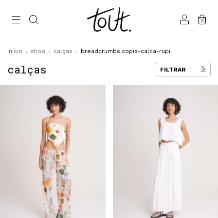
0
Início
.
shop
.
calças
.
breadcrumbs.copia-calca-rupi
calças
FILTRAR