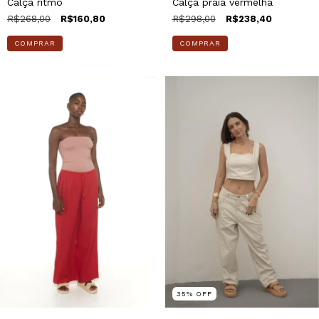
Calça ritmo
Calça praia vermelha
R$268,00
R$160,80
R$298,00
R$238,40
COMPRAR
COMPRAR
35
%
OFF