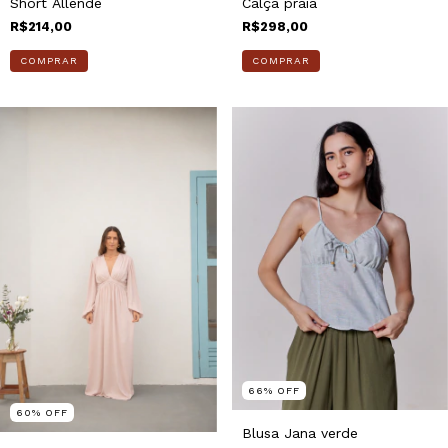
Short Allende
Calça praia
R$214,00
R$298,00
COMPRAR
COMPRAR
66
%
OFF
60
%
OFF
Blusa Jana verde