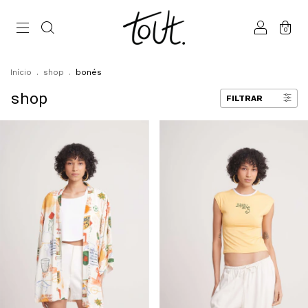
0
Início
.
shop
.
bonés
shop
FILTRAR