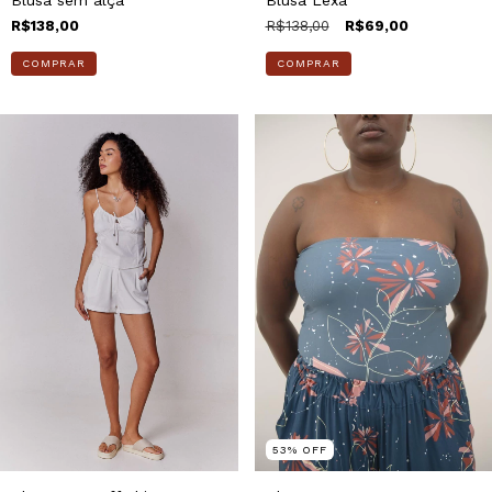
Blusa sem alça
Blusa Lexa
R$138,00
R$138,00
R$69,00
COMPRAR
COMPRAR
53
%
OFF