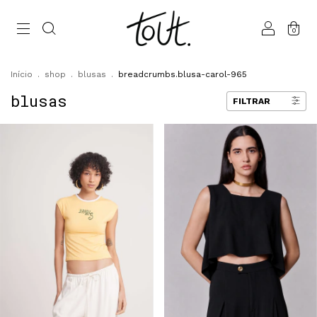
0
Início
.
shop
.
blusas
.
breadcrumbs.blusa-carol-965
blusas
FILTRAR