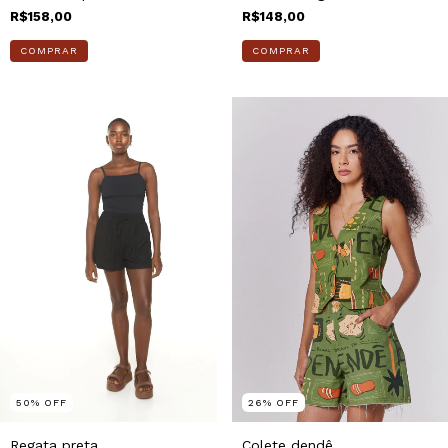
R$158,00
R$148,00
COMPRAR
COMPRAR
50
%
OFF
26
%
OFF
Regata preta
Colete dendê