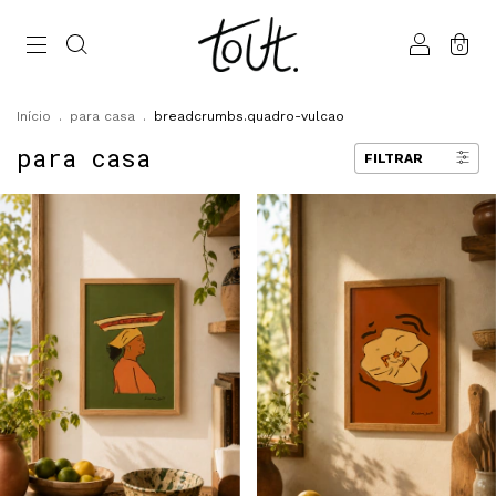
0
Início
.
para casa
.
breadcrumbs.quadro-vulcao
para casa
FILTRAR